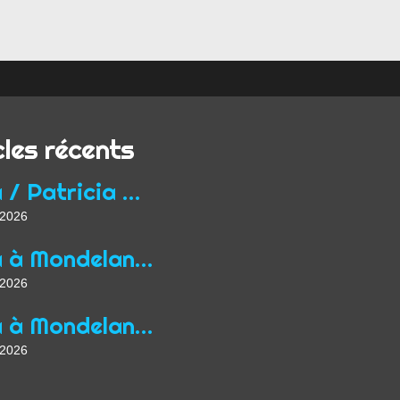
cles récents
Yoga / Patricia Wirth / Mon parcours de professeur...
t 2026
Yoga à Mondelange depuis 2013
t 2026
Yoga à Mondelange Saison 2026/2027
t 2026