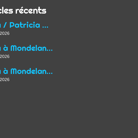
cles récents
Yoga / Patricia Wirth / Mon parcours de professeur...
t 2026
Yoga à Mondelange depuis 2013
t 2026
Yoga à Mondelange Saison 2026/2027
t 2026