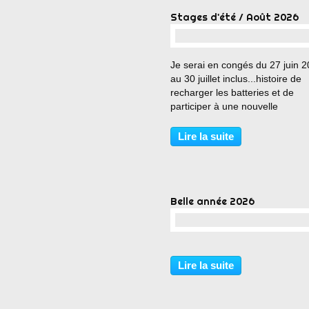
Stages d'été / Août 2026
…
Je serai en congés du 27 juin 
au 30 juillet inclus...histoire de
recharger les batteries et de
participer à une nouvelle
formation...pour vous apporter 
nombreuses nouveautés pour l
Lire la suite
rentrée programmée le 7 septe
Mais, en attendant, nous nous..
Belle année 2026
…
Lire la suite