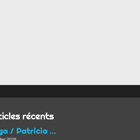
ticles récents
Yoga / Patricia Wirth / Mon parcours de professeur...
llet 2026