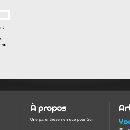
ont
s
r ou
À propos
Ar
Une parenthèse rien que pour Soi
30 Jui