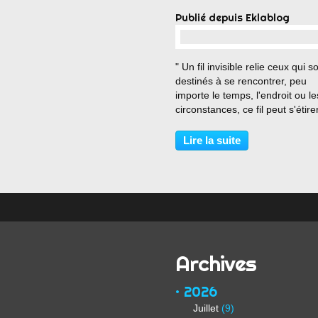
Publié depuis Eklablog
…
" Un fil invisible relie ceux qui s
destinés à se rencontrer, peu
importe le temps, l'endroit ou le
circonstances, ce fil peut s'étire
s'emmêler mais il ne brisera
jamais..." Sagesse d'Asie
Lire la suite
Archives
2026
Juillet
(9)