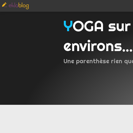
YOGA sur Metz et
environs...
Une parenthèse rien qu