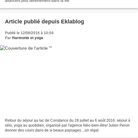
avancent plus sereinement dans la vie
Article publié depuis Eklablog
Publié le 12/08/2016 à 10:04
Par
Harmonie et yoga
Retour du séjour au lac de Constance du 28 juillet au 6 août 2016, séjour à
vélo, yoga au quotidien, organisé par l'agence Néo-bien-être/ Julien Peron
donner des cours dans de si beaux paysages....un régal