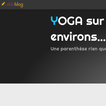
YOGA sur Metz et
environs...
Une parenthèse rien qu