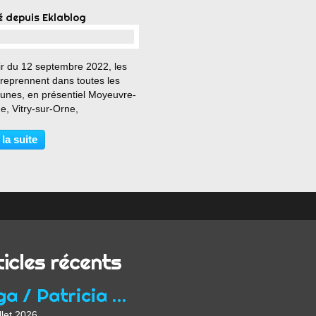
é depuis Eklablog
…
ir du 12 septembre 2022, les
 reprennent dans toutes les
nes, en présentiel Moyeuvre-
e, Vitry-sur-Orne,
lange, Metz, Scy-Chazelles,
-sur-Moselle, Gorze et Pont-à-
 la suite
on et en ligne, depuis chez
undi 6h30/7h30, jeudi...
ticles récents
Yoga / Patricia Wirth / Mon parcours de professeur...
llet 2026