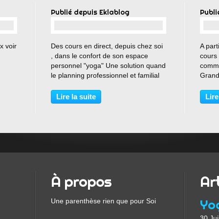
Publié depuis Eklablog
Publi
…
x voir
Des cours en direct, depuis chez soi
A part
, dans le confort de son espace
cours
personnel "yoga" Une solution quand
commu
le planning professionnel et familial
Grand
est chargé? Le vendredi
Monde
18h15/19h30 ou 19h45/21h00 A très
Corny
Lire la suite
Lire
vite, pour vos deux séances d'essai
Mouss
offertes
vous l
À propos
Ar
Une parenthèse rien que pour Soi
30 Jui