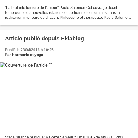
"La brûlante lumière de l'amour" Paule Salomon Cet ouvrage décrit
l'émergence de nouvelles relations entre hommes et femmes dans la
réalisation intérieure de chacun. Philosophe et thérapeute, Paule Salomon
propose de nombreux séminaires sur la relation...
Article publié depuis Eklablog
Publié le 23/04/2016 à 10:25
Par
Harmonie et yoga
Stage "grande pratique" à Gorze Samedi 21 mai 2016 de 9h00 à 12h00