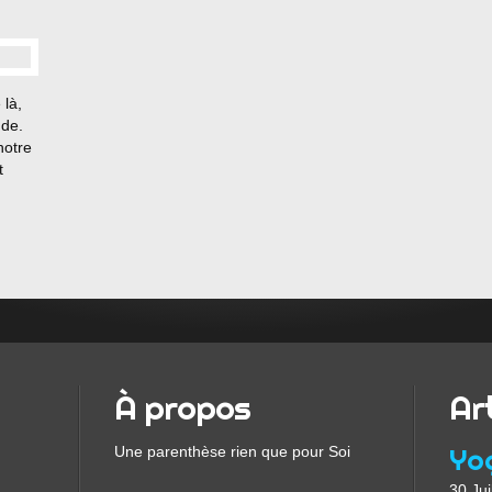
 là,
de.
notre
t
À propos
Ar
Une parenthèse rien que pour Soi
30 Jui