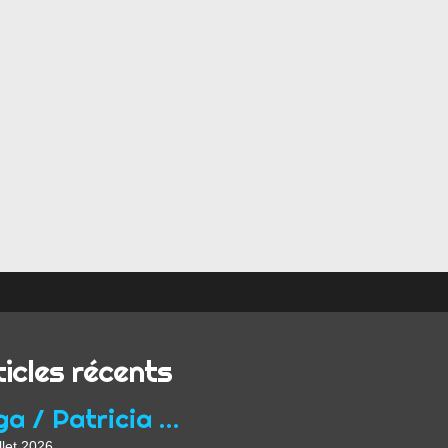
ticles récents
Yoga / Patricia Wirth / Mon parcours de professeur...
llet 2026