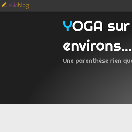
YOGA sur Metz et
environs...
Une parenthèse rien qu