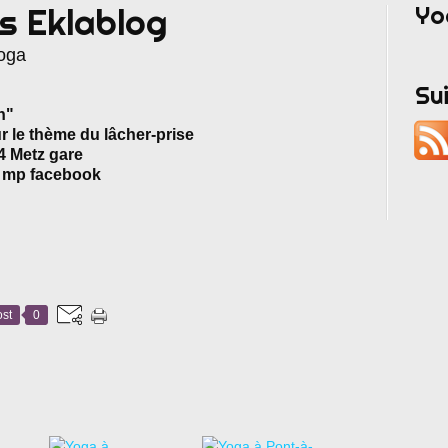
Yo
s Eklablog
yoga
Su
n"
r le thème du lâcher-prise
-4 Metz gare
ou mp facebook
st
0