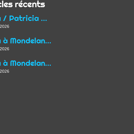
cles récents
Yoga / Patricia Wirth / Mon parcours de professeur...
t 2026
Yoga à Mondelange depuis 2013
t 2026
Yoga à Mondelange Saison 2026/2027
t 2026