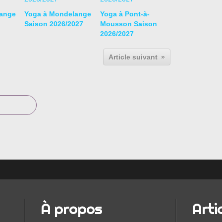
ange
Yoga à Mondelange
Yoga à Pont-à-
Saison 2026/2027
Mousson Saison
2026/2027
Article suivant
À propos
Arti