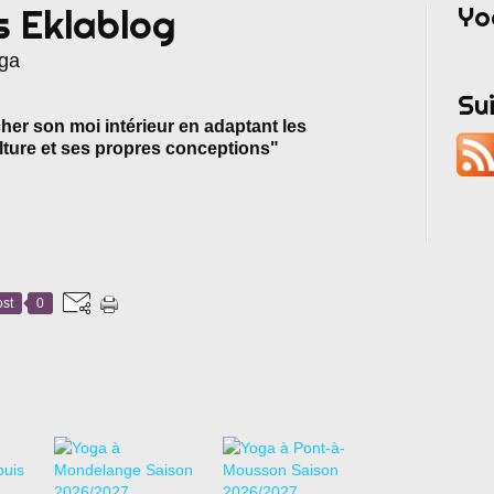
Yo
s Eklablog
oga
Su
er son moi intérieur en adaptant les
lture et ses propres conceptions"
st
0