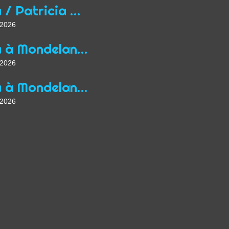
Yoga / Patricia Wirth / Mon parcours de professeur...
t 2026
Yoga à Mondelange depuis 2013
t 2026
Yoga à Mondelange Saison 2026/2027
t 2026