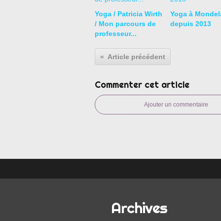
Yoga / Patricia Wirth
Yoga à Mondel
/ Mon parcours de
depuis 2013
professeur...
Article précédent
Commenter cet article
Ajouter un commentaire
Archives