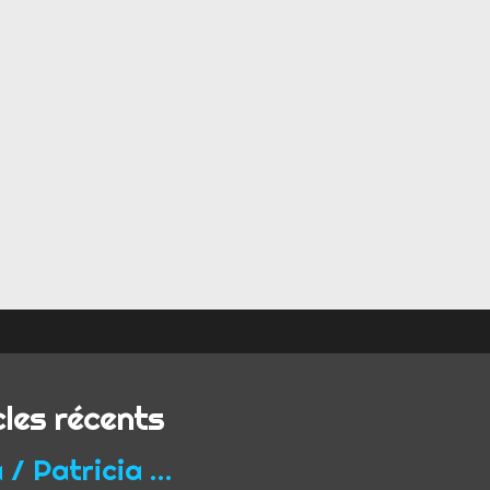
cles récents
Yoga / Patricia Wirth / Mon parcours de professeur...