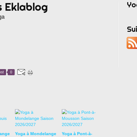
Yo
s Eklablog
ga
Su
st
0
ange
Yoga à Mondelange
Yoga à Pont-à-