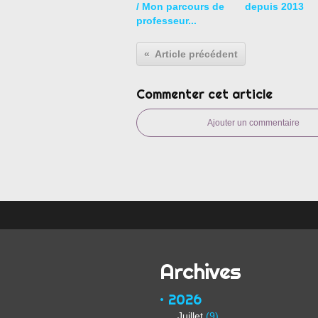
/ Mon parcours de
depuis 2013
professeur...
Article précédent
Commenter cet article
Ajouter un commentaire
Archives
2026
Juillet
(9)