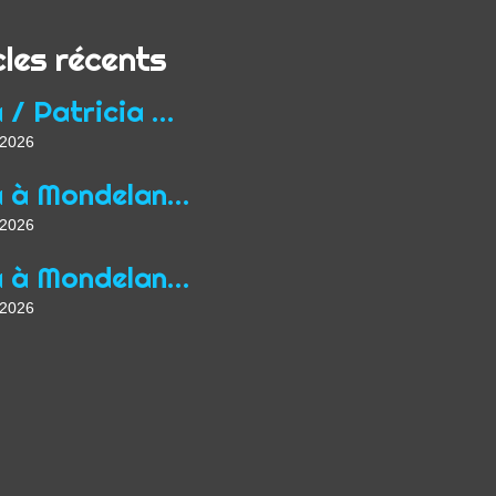
cles récents
Yoga / Patricia Wirth / Mon parcours de professeur...
t 2026
Yoga à Mondelange depuis 2013
t 2026
Yoga à Mondelange Saison 2026/2027
t 2026