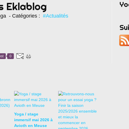
Yo
s Eklablog
oga
- Catégories :
#Actualités
Su
st
0
Yoga / stage
immersif mai 2026 à
Avioth en Meuse