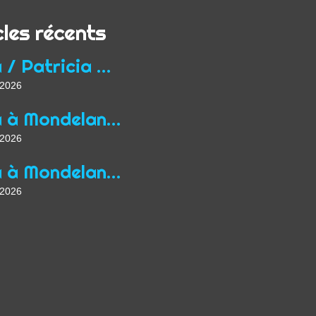
cles récents
Yoga / Patricia Wirth / Mon parcours de professeur...
t 2026
Yoga à Mondelange depuis 2013
t 2026
Yoga à Mondelange Saison 2026/2027
t 2026