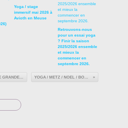
Yoga / stage
immersif mai 2026 à
Avioth en Meuse
026)
Retrouvons-nous
pour un essai yoga
? Finir la saison
2025/2026 ensemble
et mieux la
commencer en
septembre 2026.
YOGA / HATHA YOGA / MOYEUVRE GRANDE / VITRY SUR ORNE / MONDELANGE / SCY CHAZELLES /CORNY SUR MOSELLE / GORZE ET PONT A MOUSSON
YOGA / METZ / NOEL / BON CADEAU / STAGE IMMERSIF / CARTE 5 SEANCES / CARTE 10 SEANCES