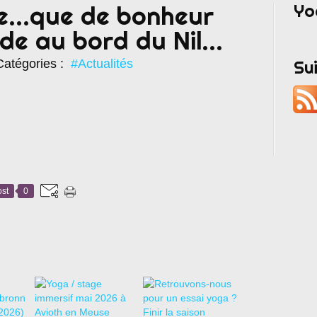
Yo
...que de bonheur
de au bord du Nil...
atégories :
#Actualités
Su
st
0