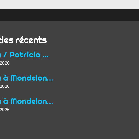
cles récents
Yoga / Patricia Wirth / Mon parcours de professeur...
t 2026
Yoga à Mondelange depuis 2013
t 2026
Yoga à Mondelange Saison 2026/2027
t 2026