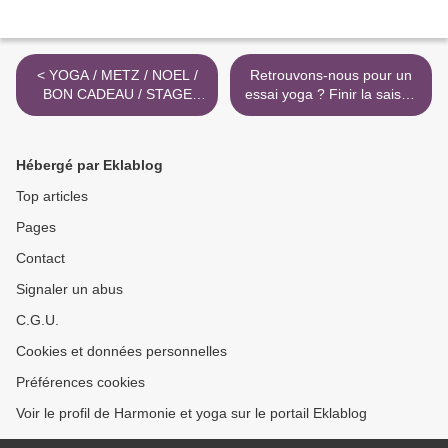
< YOGA / METZ / NOEL /
Retrouvons-nous pour un
BON CADEAU / STAGE
essai yoga ? Finir la saison
IMMERSIF / CARTE 5
2025/2026 ensemble et
SEANCES / CARTE 10
mieux la commencer en
SEANCES
septembre 2026. >
Hébergé par Eklablog
Top articles
Pages
Contact
Signaler un abus
C.G.U.
Cookies et données personnelles
Préférences cookies
Voir le profil de Harmonie et yoga sur le portail Eklablog