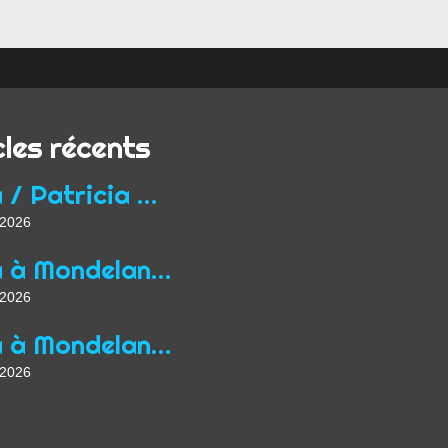
cles récents
Yoga / Patricia Wirth / Mon parcours de professeur...
t 2026
Yoga à Mondelange depuis 2013
t 2026
Yoga à Mondelange Saison 2026/2027
t 2026