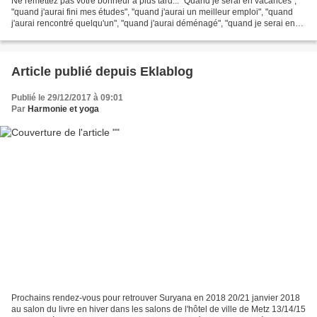
Ne remettez pas votre bonheur à plus tard... "Quand je serai en vacances",
"quand j'aurai fini mes études", "quand j'aurai un meilleur emploi", "quand
j'aurai rencontré quelqu'un", "quand j'aurai déménagé", "quand je serai en
retraite"... Rien ne vous...
Article publié depuis Eklablog
Publié le 29/12/2017 à 09:01
Par
Harmonie et yoga
Prochains rendez-vous pour retrouver Suryana en 2018 20/21 janvier 2018
au salon du livre en hiver dans les salons de l'hôtel de ville de Metz 13/14/15