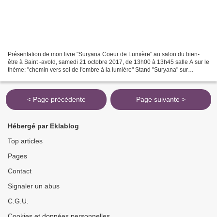
Présentation de mon livre "Suryana Coeur de Lumière" au salon du bien-
être à Saint -avold, samedi 21 octobre 2017, de 13h00 à 13h45 salle A sur le
thème: "chemin vers soi de l'ombre à la lumière" Stand "Suryana" sur
l'ensemble du week-end
< Page précédente
Page suivante >
Hébergé par Eklablog
Top articles
Pages
Contact
Signaler un abus
C.G.U.
Cookies et données personnelles