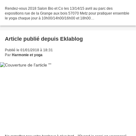
Rendez-vous 2018 Salon Bio et Co les 13/14/15 avril au parc des
expositions rue de la Grange aux bois 57070 Metz pour pratiquer ensemble
le yoga chaque jour à 10h00/14h00/16h00 et 18h00
http://www.salonbioeco.com/metz/animation-harmonie-et-yoga-340 et...
Article publié depuis Eklablog
Publié le 01/01/2018 à 18:31
Par
Harmonie et yoga