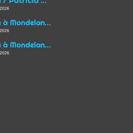
Yoga / Patricia Wirth / Mon parcours de professeur...
t 2026
Yoga à Mondelange depuis 2013
t 2026
Yoga à Mondelange Saison 2026/2027
t 2026