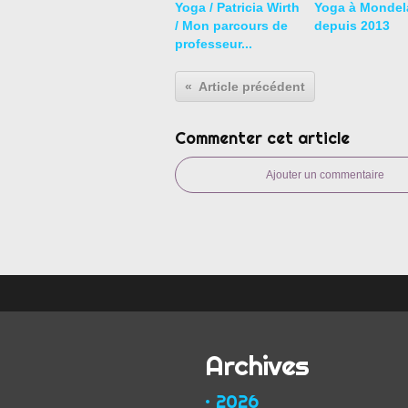
Yoga / Patricia Wirth
Yoga à Mondel
/ Mon parcours de
depuis 2013
professeur...
Article précédent
Commenter cet article
Ajouter un commentaire
Archives
2026