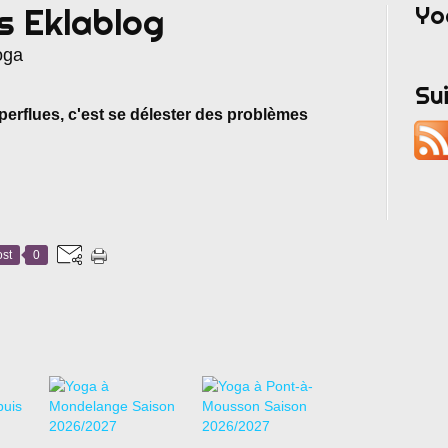
Yo
s Eklablog
oga
Su
erflues, c'est se délester des problèmes
st
0