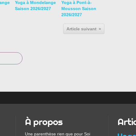
ange
Yoga à Mondelange
Yoga à Pont-à-
Saison 2026/2027
Mousson Saison
2026/2027
Article suivant
À propos
Arti
Une parenthèse rien que pour Soi