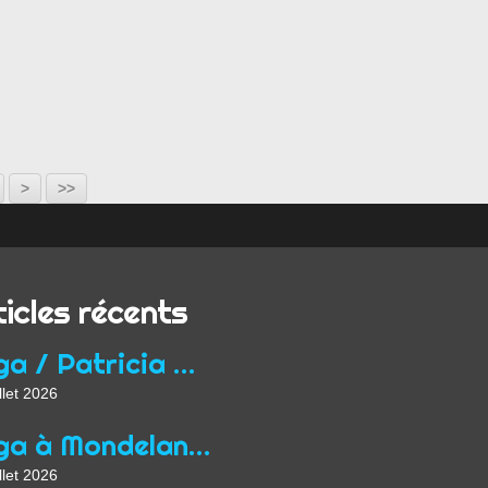
>
>>
ticles récents
Yoga / Patricia Wirth / Mon parcours de professeur...
llet 2026
Yoga à Mondelange depuis 2013
llet 2026