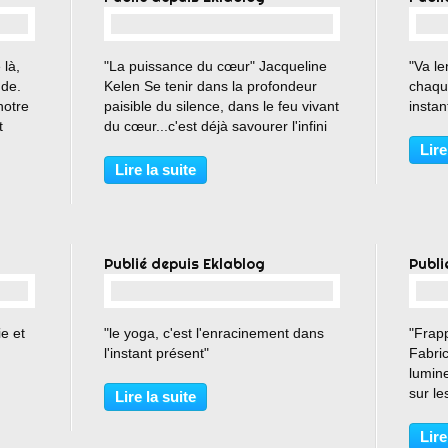
…
 là,
"La puissance du cœur" Jacqueline
"Va le
de.
Kelen Se tenir dans la profondeur
chaqu
notre
paisible du silence, dans le feu vivant
instan
t
du cœur...c'est déjà savourer l'infini
Lire
Lire la suite
Publié depuis Eklablog
Publi
…
e et
"le yoga, c'est l'enracinement dans
"Frapp
l'instant présent"
Fabric
lumin
sur le
Lire la suite
médita
Lire