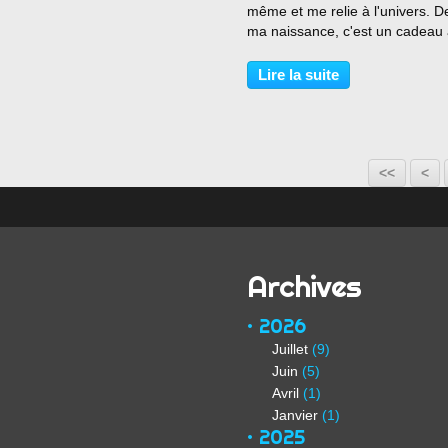
même et me relie à l'univers. D
ma naissance, c'est un cadeau
goûter, à déguster, à humer, un
invitation à la plénitude... Je res
Lire la suite
et je me sens intensément... viv
par: harmonie...
<<
<
Archives
2026
Juillet
(9)
Juin
(5)
Avril
(1)
Janvier
(1)
2025