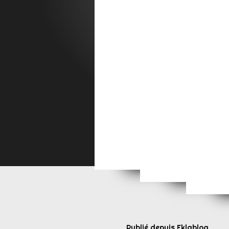
Yoga à Mondelange Sai
Yoga à Mondel
Yoga 
Publié depuis Eklablog