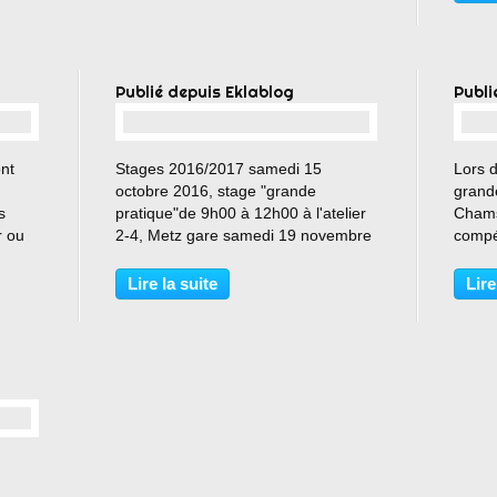
Publié depuis Eklablog
Publi
…
ont
Stages 2016/2017 samedi 15
Lors 
octobre 2016, stage "grande
grande
s
pratique"de 9h00 à 12h00 à l'atelier
Chams
r ou
2-4, Metz gare samedi 19 novembre
compé
2016, stage "grande pratique" de
humai
9h00 à 12h00 à l'escale, Moyeuvre-
suite 
Lire la suite
Lire
grande dimanche 18 décembre
du tr
2016, stage "grande pratique"...