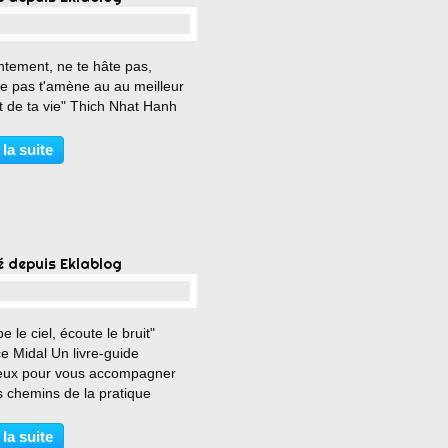
…
ntement, ne te hâte pas,
e pas t'amène au au meilleur
t de ta vie" Thich Nhat Hanh
 la suite
é depuis Eklablog
…
e le ciel, écoute le bruit"
e Midal Un livre-guide
eux pour vous accompagner
s chemins de la pratique
tive...
 la suite