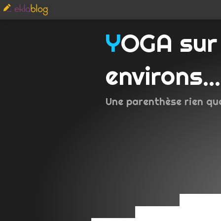
YOGA sur Metz et
environs...
Une parenthèse rien qu