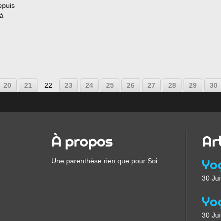
epuis
 à
e
pire,
ant...
10
20
21
22
23
24
25
26
27
28
29
30
À propos
Ar
Une parenthèse rien que pour Soi
30 Jui
30 Jui