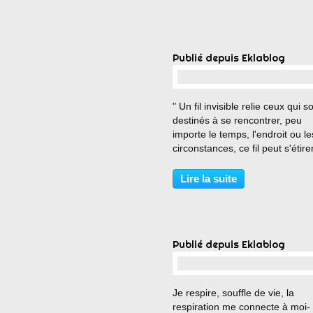
Publié depuis Eklablog
…
" Un fil invisible relie ceux qui s
destinés à se rencontrer, peu
importe le temps, l'endroit ou le
circonstances, ce fil peut s'étire
s'emmêler mais il ne brisera
jamais..." Sagesse d'Asie
Lire la suite
Publié depuis Eklablog
…
Je respire, souffle de vie, la
respiration me connecte à moi-