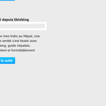
é depuis Eklablog
…
de mes treks au Népal, une
 amitié s'est tissée avec
ing, guide népalais,
tent et formidablement
n...des nouvelles rassurantes
au drame vécu par ce pays lors
 la suite
emblement de terre,